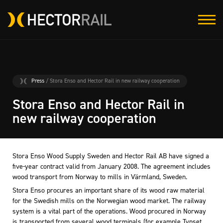
Press
/ Stora Enso and Hector Rail in new railway cooperation
Stora Enso and Hector Rail in
new railway cooperation
Stora Enso Wood Supply Sweden and Hector Rail AB have signed a
five-year contract valid from January 2008. The agreement includes
wood transport from Norway to mills in Värmland, Sweden.
Stora Enso procures an important share of its wood raw material
for the Swedish mills on the Norwegian wood market. The railway
system is a vital part of the operations. Wood procured in Norway
is transported from several wood terminals (for example Tynset,