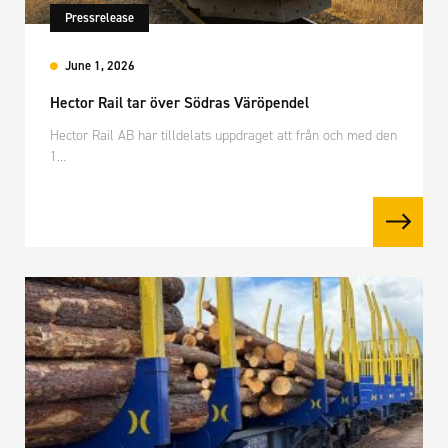
Pressrelease
June 1, 2026
Hector Rail tar över Södras Väröpendel
Hector Rail AB har tilldelats uppdraget att från och med den
1…