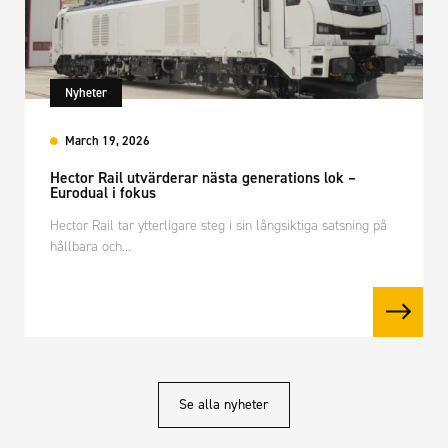
Nyheter
March 19, 2026
Hector Rail utvärderar nästa generations lok –
Eurodual i fokus
Hector Rail tar ytterligare steg i sin långsiktiga satsning på
hållbara och…
Se alla nyheter