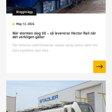
Blogginlägg
May 12, 2026
När stormen slog till – så levererar Hector Rail när
det verkligen gäller
När extrema väderhändelser skapar akuta behov sätts inte
bara logistiken utan hela…