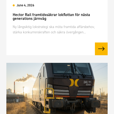
June 4, 2026
Hector Rail framtidssäkrar lokflottan för nästa
generations järnväg
Ny långsiktig lokstrategi ska möta framtida affärsbehov,
stärka konkurrenskraften och säkra övergången…