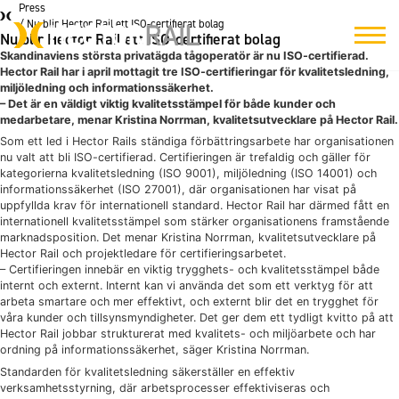
Press
/ Nu blir Hector Rail ett ISO-certifierat bolag
Nu blir Hector Rail ett ISO-certifierat bolag
Skandinaviens största privatägda tågoperatör är nu ISO-certifierad.
Hector Rail har i april mottagit tre ISO-certifieringar för kvalitetsledning,
miljöledning och informationssäkerhet.
– Det är en väldigt viktig kvalitetsstämpel för både kunder och
medarbetare, menar Kristina Norrman, kvalitetsutvecklare på Hector Rail.
Som ett led i Hector Rails ständiga förbättringsarbete har organisationen
nu valt att bli ISO-certifierad. Certifieringen är trefaldig och gäller för
kategorierna kvalitetsledning (ISO 9001), miljöledning (ISO 14001) och
informationssäkerhet (ISO 27001), där organisationen har visat på
uppfyllda krav för internationell standard. Hector Rail har därmed fått en
internationell kvalitetsstämpel som stärker organisationens framstående
marknadsposition. Det menar Kristina Norrman, kvalitetsutvecklare på
Hector Rail och projektledare för certifieringsarbetet.
– Certifieringen innebär en viktig trygghets- och kvalitetsstämpel både
internt och externt. Internt kan vi använda det som ett verktyg för att
arbeta smartare och mer effektivt, och externt blir det en trygghet för
våra kunder och tillsynsmyndigheter. Det ger dem ett tydligt kvitto på att
Hector Rail jobbar strukturerat med kvalitets- och miljöarbete och har
ordning på informationssäkerhet, säger Kristina Norrman.
Standarden för kvalitetsledning säkerställer en effektiv
verksamhetsstyrning, där arbetsprocesser effektiviseras och