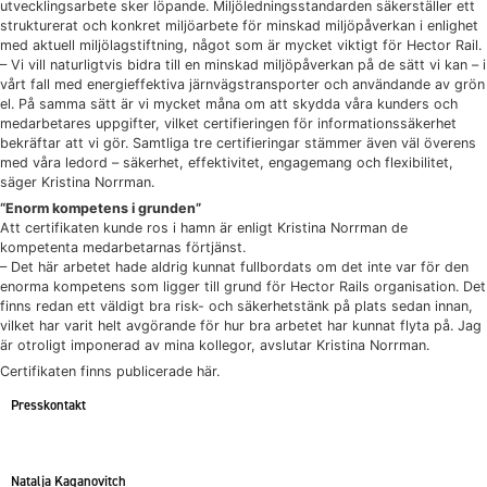
utvecklingsarbete sker löpande. Miljöledningsstandarden säkerställer ett
strukturerat och konkret miljöarbete för minskad miljöpåverkan i enlighet
med aktuell miljölagstiftning, något som är mycket viktigt för Hector Rail.
– Vi vill naturligtvis bidra till en minskad miljöpåverkan på de sätt vi kan – i
vårt fall med energieffektiva järnvägstransporter och användande av grön
el. På samma sätt är vi mycket måna om att skydda våra kunders och
medarbetares uppgifter, vilket certifieringen för informationssäkerhet
bekräftar att vi gör. Samtliga tre certifieringar stämmer även väl överens
med våra ledord – säkerhet, effektivitet, engagemang och flexibilitet,
säger Kristina Norrman.
“Enorm kompetens i grunden”
Att certifikaten kunde ros i hamn är enligt Kristina Norrman de
kompetenta medarbetarnas förtjänst.
– Det här arbetet hade aldrig kunnat fullbordats om det inte var för den
enorma kompetens som ligger till grund för Hector Rails organisation. Det
finns redan ett väldigt bra risk- och säkerhetstänk på plats sedan innan,
vilket har varit helt avgörande för hur bra arbetet har kunnat flyta på. Jag
är otroligt imponerad av mina kollegor, avslutar Kristina Norrman.
Certifikaten finns publicerade
här.
Presskontakt
Natalja Kaganovitch