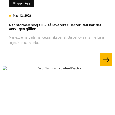
Blogginlägg
May 12, 2026
När stormen slog till – så levererar Hector Rail när det
verkligen gäller
När extrema väderhändelser skapar akuta behov sätts inte bara
logistiken utan hela…