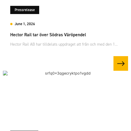
Pressrelease
June 1, 2026
Hector Rail tar över Södras Väröpendel
Hector Rail AB har tilldelats uppdraget att från och med den 1…