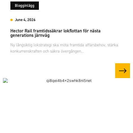
Blogginlägg
June 4, 2026
Hector Rail framtidssäkrar lokflottan för nästa
generations järnväg
Ny långsiktig lokstrategi ska möta framtida affärsbehov, stärka
konkurrenskraften och säkra övergången…