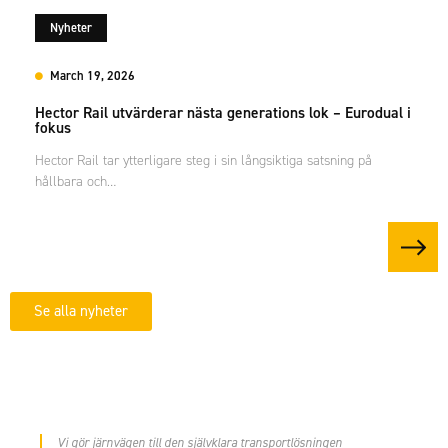
Nyheter
March 19, 2026
Hector Rail utvärderar nästa generations lok – Eurodual i
fokus
Hector Rail tar ytterligare steg i sin långsiktiga satsning på
hållbara och…
Se alla nyheter
Vi gör järnvägen till den självklara transportlösningen