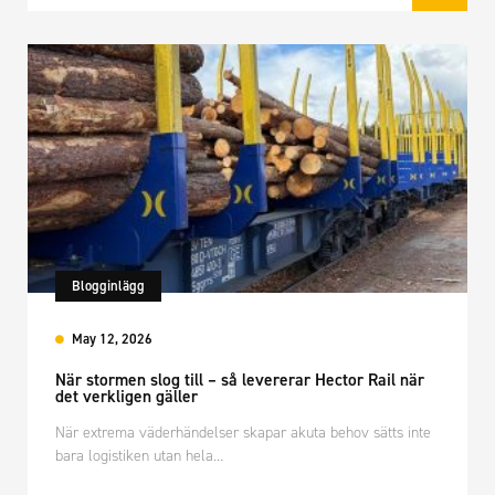
Blogginlägg
May 12, 2026
När stormen slog till – så levererar Hector Rail när
det verkligen gäller
När extrema väderhändelser skapar akuta behov sätts inte
bara logistiken utan hela…