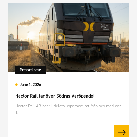
Pressrelease
June 1, 2026
Hector Rail tar över Södras Väröpendel
Hector Rail AB har tilldelats uppdraget att från och med den
1…