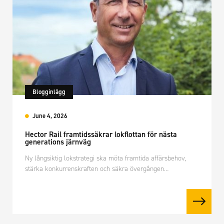
Blogginlägg
June 4, 2026
Hector Rail framtidssäkrar lokflottan för nästa
generations järnväg
Ny långsiktig lokstrategi ska möta framtida affärsbehov,
stärka konkurrenskraften och säkra övergången…